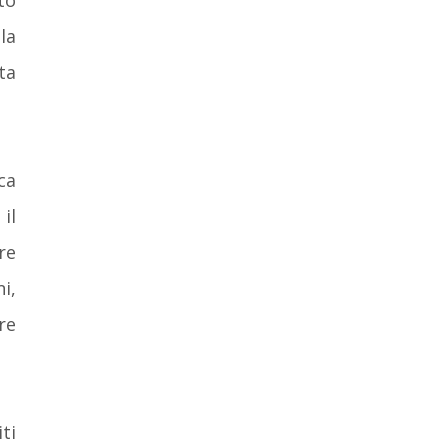
to
la
ta
ca
il
re
i,
re
iti