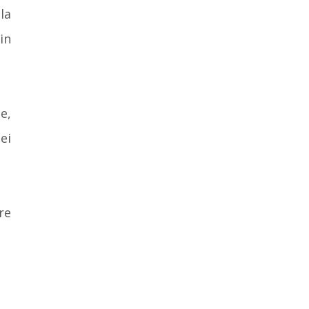
la
in
e,
ei
re