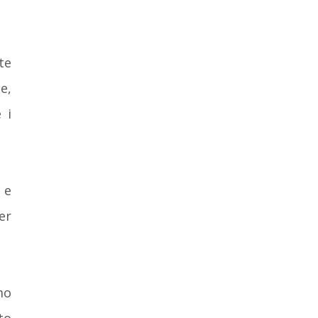
te
e,
 i
e
er
mo